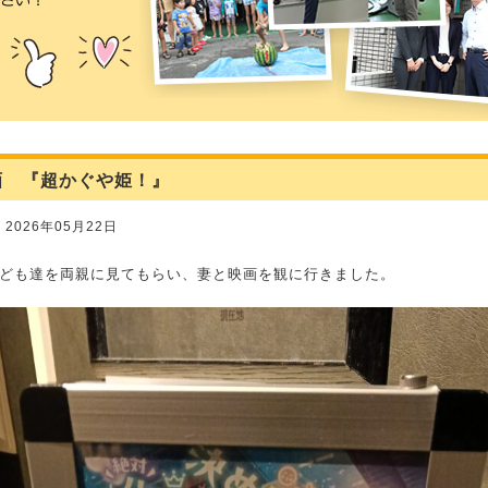
画 『超かぐや姫！』
2026年05月22日
子ども達を両親に見てもらい、妻と映画を観に行きました。