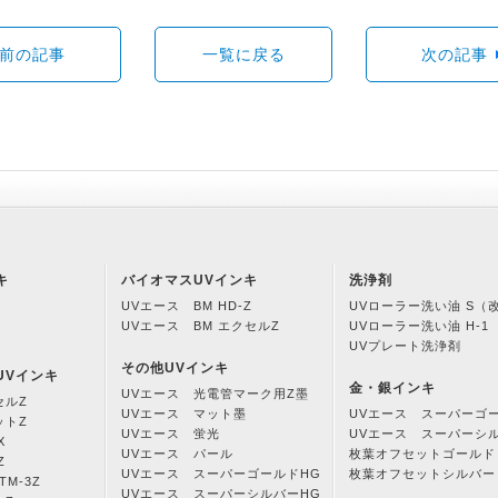
前の記事
一覧に戻る
次の記事
キ
バイオマスUVインキ
洗浄剤
UVエース BM HD-Z
UVローラー洗い油 S（
UVエース BM エクセルZ
UVローラー洗い油 H-1
UVプレート洗浄剤
その他UVインキ
UVインキ
金・銀インキ
UVエース 光電管マーク用Z墨
セルZ
UVエース マット墨
UVエース スーパーゴ
ットZ
UVエース 蛍光
UVエース スーパーシ
X
UVエース パール
枚葉オフセットゴールド
Z
UVエース スーパーゴールドHG
枚葉オフセットシルバー
M-3Z
UVエース スーパーシルバーHG