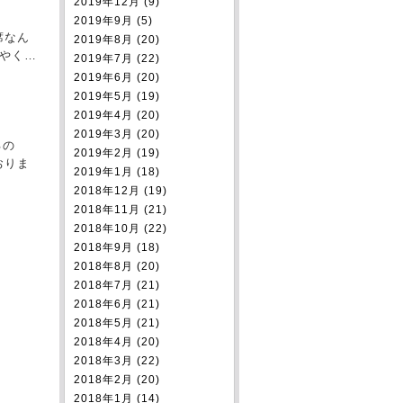
2019年12月 (9)
2019年9月 (5)
席なん
2019年8月 (20)
やく…
2019年7月 (22)
2019年6月 (20)
2019年5月 (19)
2019年4月 (20)
2019年3月 (20)
るの
2019年2月 (19)
おりま
2019年1月 (18)
2018年12月 (19)
2018年11月 (21)
2018年10月 (22)
2018年9月 (18)
2018年8月 (20)
2018年7月 (21)
2018年6月 (21)
2018年5月 (21)
2018年4月 (20)
2018年3月 (22)
2018年2月 (20)
2018年1月 (14)