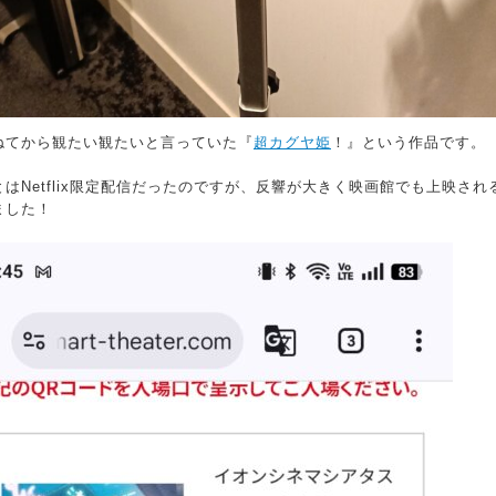
ねてから観たい観たいと言っていた『
超カグヤ姫
！』という作品です。
はNetflix限定配信だったのですが、反響が大きく映画館でも上映され
ました！