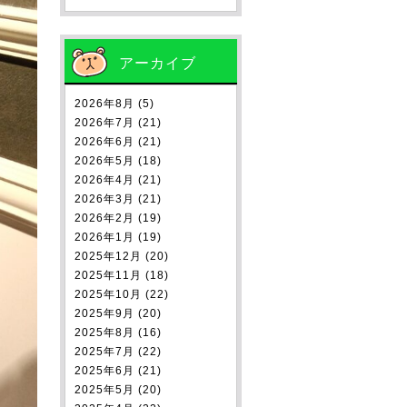
アーカイブ
2026年8月 (5)
2026年7月 (21)
2026年6月 (21)
2026年5月 (18)
2026年4月 (21)
2026年3月 (21)
2026年2月 (19)
2026年1月 (19)
2025年12月 (20)
2025年11月 (18)
2025年10月 (22)
2025年9月 (20)
2025年8月 (16)
2025年7月 (22)
2025年6月 (21)
2025年5月 (20)