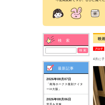
映
検 索
4月に
最新記事
2026年08月07日
「南海ホークス復刻ナイタ
ーin大阪」
2026年08月06日
苦手を克服