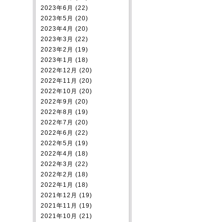
2023年6月 (22)
2023年5月 (20)
2023年4月 (20)
2023年3月 (22)
2023年2月 (19)
2023年1月 (18)
2022年12月 (20)
2022年11月 (20)
2022年10月 (20)
2022年9月 (20)
2022年8月 (19)
2022年7月 (20)
2022年6月 (22)
2022年5月 (19)
2022年4月 (18)
2022年3月 (22)
2022年2月 (18)
2022年1月 (18)
2021年12月 (19)
2021年11月 (19)
2021年10月 (21)