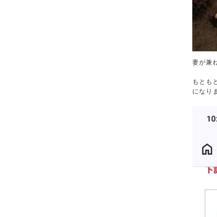
妻が兼
もともと
になり