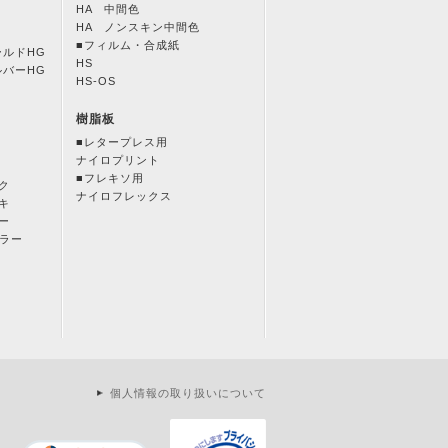
HA 中間色
HA ノンスキン中間色
■フィルム・合成紙
ールドHG
HS
ルバーHG
HS-OS
樹脂板
■レタープレス用
ナイロプリント
■フレキソ用
ク
ナイロフレックス
キ
ー
カラー
個人情報の取り扱いについて