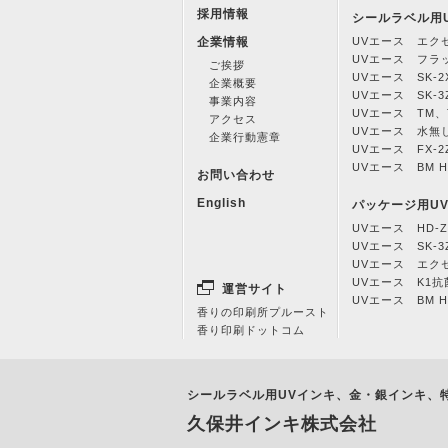
採用情報
シールラベル用
企業情報
UVエース エク
UVエース フラ
ご挨拶
UVエース SK-2
企業概要
UVエース SK-3
事業内容
UVエース TM、T
アクセス
UVエース 水無
企業行動憲章
UVエース FX-2
UVエース BM H
お問い合わせ
English
パッケージ用U
UVエース HD-Z
UVエース SK-3
UVエース エク
UVエース K1
運営サイト
UVエース BM H
香りの印刷所プルースト
香り印刷ドットコム
シールラベル用UVインキ、金・銀インキ、
久保井インキ株式会社