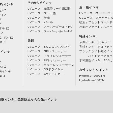
その他UVインキ
UVインキ
金・銀インキ
UVエース 光電管マーク用Z墨
セルZ
UVエース マット墨
UVエース スーパーゴ
ットZ
UVエース 蛍光
UVエース スーパーシ
X
UVエース パール
枚葉オフセットゴールド
Z
UVエース スーパーゴールドHG
枚葉オフセットシルバー
M-3Z
UVエース スーパーシルバーHG
しZ
特殊インキ
Z、FX-3Z
助剤
D-Z
示温インキ STカラー
UVエース SK Z コンパウンド
香料インキ アロマテッ
UVエース NKレジューサー
ブラックライト発光イン
Vインキ
UVエース ドライレジューサー
ハイドテックカラ
UVエース FXレジューサー
水可溶性インキ ADS
Z
UVエース カラーレジューサー Z
セルZ
UVエース SGドライヤー
水性フレキソインキ
抗菌インキ
UVエース CVドライヤー
D-Z
Hydrokett2000TM
Hydrofilm4000TM
特殊インキ、偽造防止なら久保井インキ