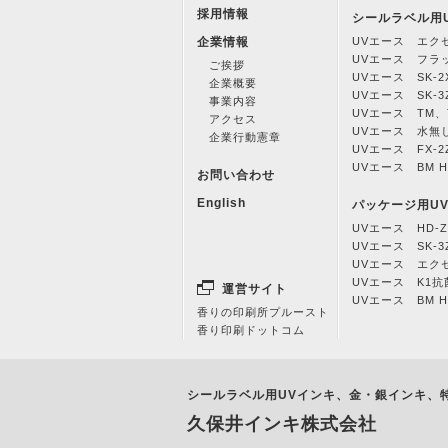
採用情報
シールラベル用
企業情報
UVエース エク
UVエース フラ
ご挨拶
UVエース SK-2
企業概要
UVエース SK-3
事業内容
UVエース TM、T
アクセス
UVエース 水無
企業行動憲章
UVエース FX-2
UVエース BM H
お問い合わせ
English
パッケージ用U
UVエース HD-Z
UVエース SK-3
UVエース エク
UVエース K1
運営サイト
UVエース BM H
香りの印刷所プルースト
香り印刷ドットコム
シールラベル用UVインキ、金・銀インキ、
久保井インキ株式会社