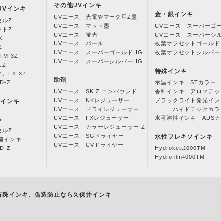
その他UVインキ
UVインキ
金・銀インキ
UVエース 光電管マーク用Z墨
セルZ
UVエース マット墨
UVエース スーパーゴ
ットZ
UVエース 蛍光
UVエース スーパーシ
X
UVエース パール
枚葉オフセットゴールド
Z
UVエース スーパーゴールドHG
枚葉オフセットシルバー
M-3Z
UVエース スーパーシルバーHG
しZ
特殊インキ
Z、FX-3Z
助剤
D-Z
示温インキ STカラー
UVエース SK Z コンパウンド
香料インキ アロマテッ
UVエース NKレジューサー
ブラックライト発光イン
Vインキ
UVエース ドライレジューサー
ハイドテックカラ
UVエース FXレジューサー
水可溶性インキ ADS
Z
UVエース カラーレジューサー Z
セルZ
UVエース SGドライヤー
水性フレキソインキ
抗菌インキ
UVエース CVドライヤー
D-Z
Hydrokett2000TM
Hydrofilm4000TM
特殊インキ、偽造防止なら久保井インキ