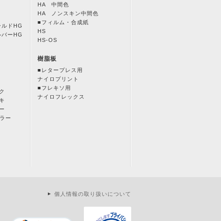
HA 中間色
HA ノンスキン中間色
■フィルム・合成紙
ールドHG
HS
ルバーHG
HS-OS
樹脂板
■レタープレス用
ナイロプリント
■フレキソ用
ク
ナイロフレックス
キ
ー
カラー
個人情報の取り扱いについて