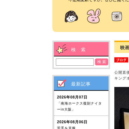
映画
検 索
公開直
キング
最新記事
2026年08月07日
「南海ホークス復刻ナイタ
ーin大阪」
2026年08月06日
苦手を克服