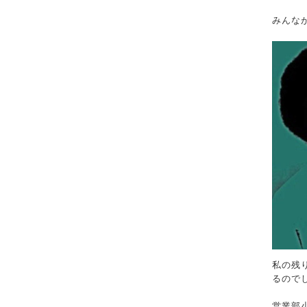
みんな
私の残
るので
営業部