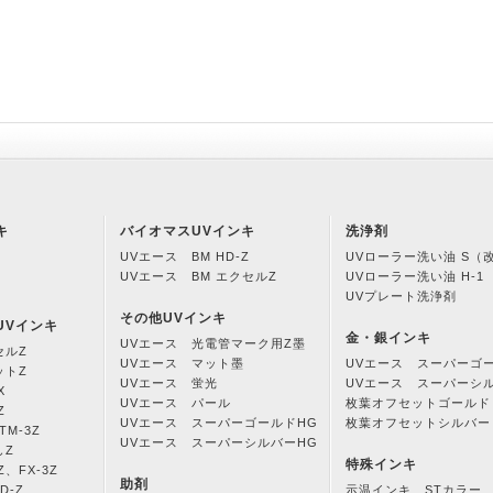
キ
バイオマスUVインキ
洗浄剤
UVエース BM HD-Z
UVローラー洗い油 S（
UVエース BM エクセルZ
UVローラー洗い油 H-1
UVプレート洗浄剤
その他UVインキ
UVインキ
金・銀インキ
UVエース 光電管マーク用Z墨
セルZ
UVエース マット墨
UVエース スーパーゴ
ットZ
UVエース 蛍光
UVエース スーパーシ
X
UVエース パール
枚葉オフセットゴールド
Z
UVエース スーパーゴールドHG
枚葉オフセットシルバー
M-3Z
UVエース スーパーシルバーHG
しZ
特殊インキ
Z、FX-3Z
助剤
D-Z
示温インキ STカラー