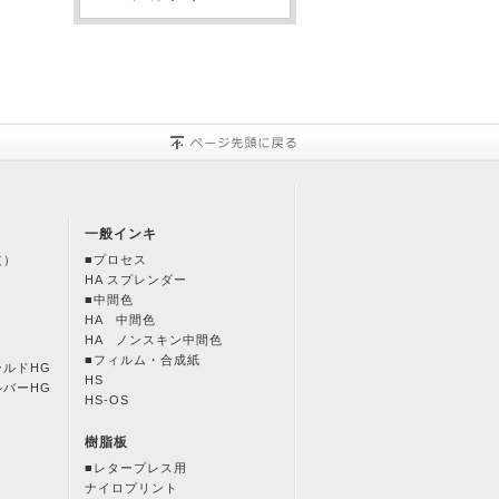
一般インキ
改）
■プロセス
HA スプレンダー
■中間色
HA 中間色
HA ノンスキン中間色
■フィルム・合成紙
ールドHG
HS
ルバーHG
HS-OS
樹脂板
■レタープレス用
ナイロプリント