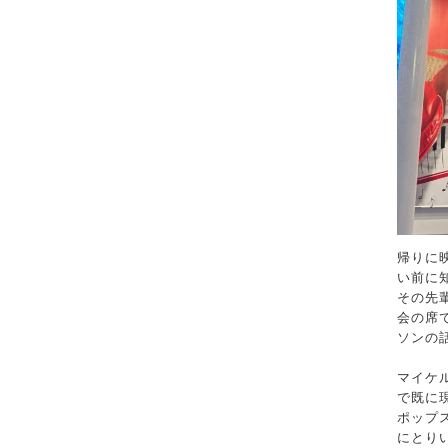
帰りに
い前に
その先
会の席
ソンの
マイケル
で既に
ポップ
にとり