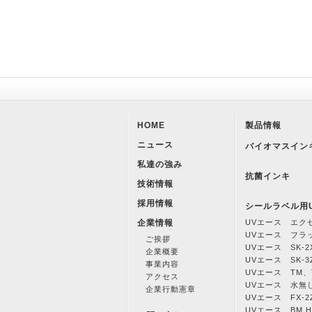
HOME
製品情報
ニュース
バイオマスイン
私達の強み
抗菌インキ
技術情報
採用情報
シールラベル用
企業情報
UVエース エク
UVエース フラ
ご挨拶
UVエース SK-2
企業概要
UVエース SK-3
事業内容
UVエース TM、T
アクセス
UVエース 水無
企業行動憲章
UVエース FX-2
UVエース BM H