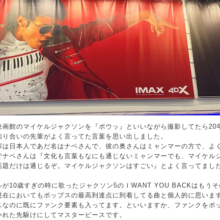
映画館のマイケルジャクソンを『ポウッ』といいながら撮影してたら20
知り合いの先輩がよく言ってた言葉を思い出しました。
輩は日本人であだ名はナベさんで、彼の奥さんはミャンマーの方で、よ
でナベさんは『文化も言葉もなにも通じないミャンマーでも、マイケル
話題だけは通じるぞ。マイケルジャクソンはすごい』とよく言ってまし
が10歳すぎの時に歌ったジャクソン5のＩWANT YOU BACKはもう
現在においてもポップスの最高到達点に到着してる曲と個人的に思いま
スなのに既にファンク要素も入ってます。といいますか、ファンクをポ
いれた先駆けにしてマスターピースです。