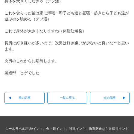
身体を大きくしなきゃ（デブ活）
これを食らった後は家に帰宅！即子ども達と昼寝！起きたら子ども達が
遊ぶのを眺める（デブ活）
これで身体が大きくなりますね（体脂肪爆発）
長男は好き嫌いが多いので、次男は好き嫌いが少ないと良いな〜と思い
ます。
次男のこれからに期待します。
製造部 ヒゲでした
前の記事
一覧に戻る
次の記事
シールラベル用UVインキ、金・銀インキ、特殊インキ、偽造防止なら久保井インキ