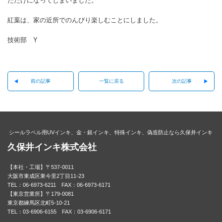
ただけになってしまいました。
紅葉は、家の近所でのんびり楽しむことにしました。
技術部 Y
前の記事
一覧に戻る
次の記事
シールラベル用UVインキ、金・銀インキ、特殊インキ、偽造防止なら久保井インキ
久保井インキ株式会社
【本社・工場】〒537-0011
大阪市東成区東今里2丁目11-23
TEL：06-6973-6211 FAX：06-6973-6171
【東京営業所】〒179-0081
東京都練馬区北町5-10-21
TEL：03-6906-6155 FAX：03-6906-6171