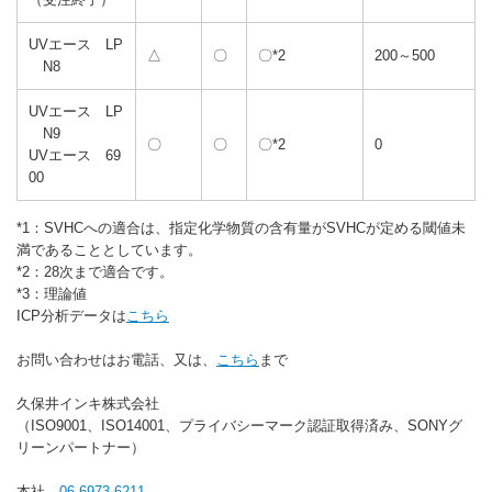
UVエース LP
△
〇
〇*2
200～500
N8
UVエース LP
N9
〇
〇
〇*2
0
UVエース 69
00
*1：SVHCへの適合は、指定化学物質の含有量がSVHCが定める閾値未
満であることとしています。
*2：28次まで適合です。
*3：理論値
ICP分析データは
こちら
お問い合わせはお電話、又は、
こちら
まで
久保井インキ株式会社
（ISO9001、ISO14001、プライバシーマーク認証取得済み、SONYグ
リーンパートナー）
本社
06-6973-6211