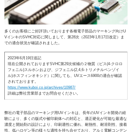
多くのお客様にご好評頂いております各種電子部品のマーキング向けU
VインキのSVHC対応に関しまして、第28次（2023年1月17日改定）ま
での適合状況が確認されました。
2023年6月19日追記
現在公開されておりますSVHC第29次候補の２物質（ビス(4-クロロ
フェニル)スルホンおよび、ジフェニル(2,4,6-トリメチルベンゾイ
ル)ホスフィンオキシド）に関しても、UVエース6900の適合が確認
されております。
https://www.kuboi.co.jp/archives/10987/
詳細は弊社営業部までお問合せください。
弊社の電子部品のマーキング用UVインキは、長年のUVインキ開発の経
験により、多くの版式や被印刷体への対応と、適正硬化が可能な最適な
濃度と開始剤の設計により、印刷適性に優れ、耐熱性、耐溶剤性、接着
性、低ハロゲン等の様々な適性を持ち合せており、アルミ電解コンデン