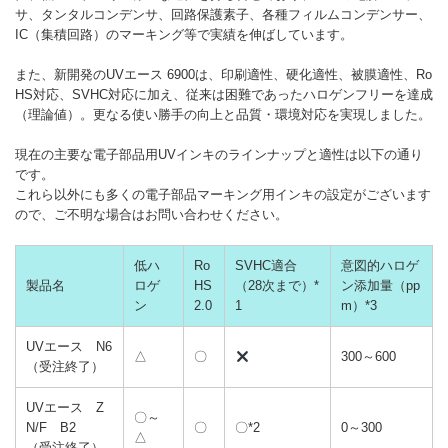
サ、タンタルコンデンサ、回路保護素子、各種フィルムコンデンサー、
IC（集積回路）のマーキング等で実績を伸ばしています。
また、新開発のUVエース 6900は、印刷適性、硬化適性、被膜適性、Ro
HS対応、SVHC対応に加え、従来は困難であったハロゲンフリーを達成
（理論値）。更なる使い勝手の向上と品質・環境対応を実現しました。
現在の主要な電子部品用UVインキのラインナップと適性は以下の通り
です。
これら以外にも多くの電子部品マーキング用インキの設定がございます
ので、ご不明な場合はお問い合わせください。
低ハ
Ro
SVHC適合
意図的ハロゲ
製品名
ロゲ
HS
（28次まで）*
ン添加量（pp
ン
2.0
1
m）*3
UVエース N6
△
〇
300～600
（受注終了）
UVエース Z
〇～
N/F B2
〇
〇*2
0～300
△
（受注終了）