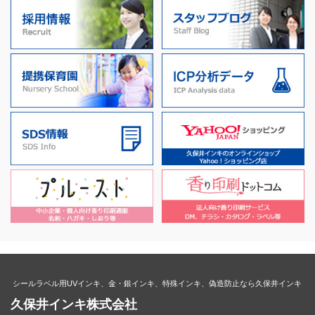
シールラベル用UVインキ、金・銀インキ、特殊インキ、偽造防止なら久保井インキ
久保井インキ株式会社