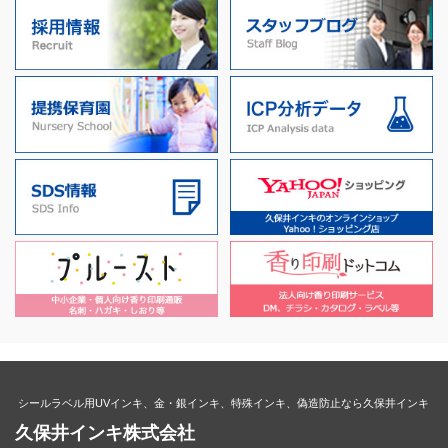
シールラベル用UVインキ、金・銀インキ、特殊インキ、偽造防止なら久保井インキ
久保井インキ株式会社