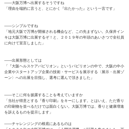
――大阪万博へ出展するそうですね
「理由を端的に言うと、とにかく『出たかった』という一言です」
――シンプルですね
「地元大阪で万博が開催される機会など、この先まずない。久保井イン
キは大阪万博に出展するぞ！と、２０１９年の年頭のあいさつで全社員
に向けて宣言しました」
――出展形態としては
「『大阪ヘルスケアパビリオン』というパビリオンの中で、大阪の中小
企業やスタートアップ企業の技術・サービスを展示する〈展示・出展ゾ
ーン〉への出展を目指し、選考に選んで頂きました」
――そこに何を披露することを考えていますか
「当社が得意とする『香り印刷』をキーにします。とはいえ、ただ香り
の印刷物を並べるだけでは面白くない。大阪万博では、香りと健康増進
を訴えるものを提示します」
――チャレンジングの根底にあるものは