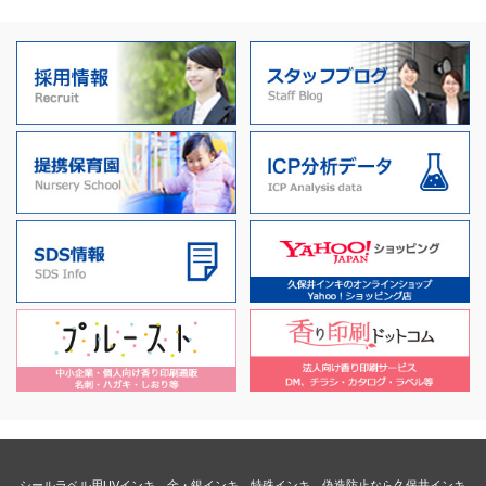
シールラベル用UVインキ、金・銀インキ、特殊インキ、偽造防止なら久保井インキ