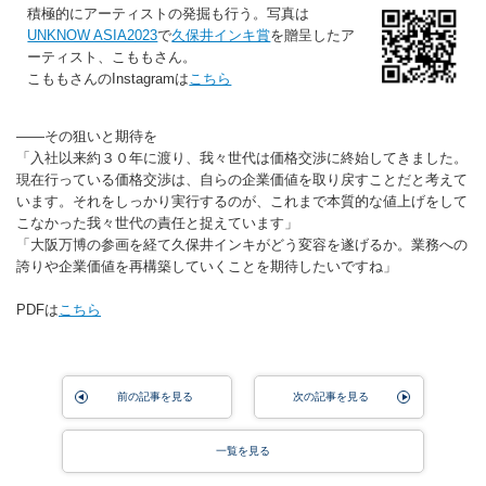
積極的にアーティストの発掘も行う。写真は
UNKNOW ASIA2023
で
久保井インキ賞
を贈呈したア
ーティスト、こももさん。
こももさんのInstagramは
こちら
――その狙いと期待を
「入社以来約３０年に渡り、我々世代は価格交渉に終始してきました。
現在行っている価格交渉は、自らの企業価値を取り戻すことだと考えて
います。それをしっかり実行するのが、これまで本質的な値上げをして
こなかった我々世代の責任と捉えています」
「大阪万博の参画を経て久保井インキがどう変容を遂げるか。業務への
誇りや企業価値を再構築していくことを期待したいですね」
PDFは
こちら
前の記事を見る
次の記事を見る
一覧を見る