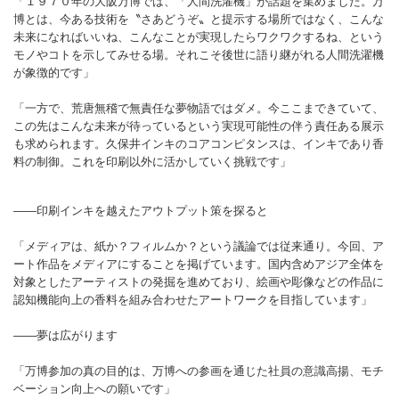
「１９７０年の大阪万博では、「人間洗濯機」が話題を集めました。万
博とは、今ある技術を〝さあどうぞ〟と提示する場所ではなく、こんな
未来になればいいね、こんなことが実現したらワクワクするね、という
モノやコトを示してみせる場。それこそ後世に語り継がれる人間洗濯機
が象徴的です」
「一方で、荒唐無稽で無責任な夢物語ではダメ。今ここまできていて、
この先はこんな未来が待っているという実現可能性の伴う責任ある展示
も求められます。久保井インキのコアコンピタンスは、インキであり香
料の制御。これを印刷以外に活かしていく挑戦です」
――印刷インキを越えたアウトプット策を探ると
「メディアは、紙か？フィルムか？という議論では従来通り。今回、ア
ート作品をメディアにすることを掲げています。国内含めアジア全体を
対象としたアーティストの発掘を進めており、絵画や彫像などの作品に
認知機能向上の香料を組み合わせたアートワークを目指しています」
――夢は広がります
「万博参加の真の目的は、万博への参画を通じた社員の意識高揚、モチ
ベーション向上への願いです」