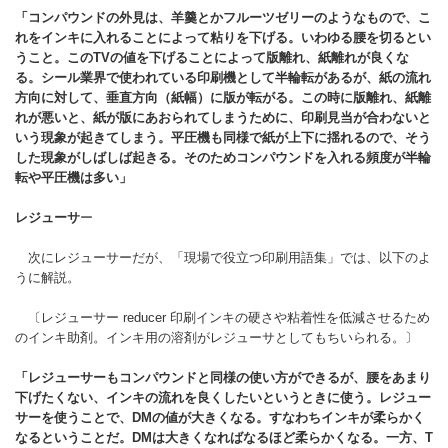
「コンパウンドの外見は、羊羹とかフルーツゼリーのようなもので、こ
れをインキに入れることによって粘りを下げる。いわゆる腰を切るとい
うこと。このTV
の値を下げることによって版離れ、紙離れが良くな
る。シール業界で使われている印刷機として半輪転があるが、紙の流れ
方向に対して、垂直方向（紙幅）に版が転がる。この時に版離れ、紙離
れが悪いと、紙が版にあおられてしまうために、印刷見当が合わないと
いう現象が起きてしまう。平圧機も同様で紙が上下に揺れるので、そう
した現象がしばしば起きる。そのためコンパウンドを入れる頻度が半輪
転や平圧機は多い」
レジューサ
ー
次にレジューサーだが、「現場で役立つ印刷用語集」では、以下のよ
うに解説。
〔レジューサー reducer 印刷インキの硬さや粘着性を低減させるため
のインキ助剤。インキ用の溶剤がレジューサとしてもちいられる。〕
「レジューサーもコンパウンドと同様の使い方ができるが、腰をあまり
下げたくない、インキの流れを良くしたいというときに使う。レジュー
サーを使うことで、DMの値が大きくなる。すなわちインキが柔らかく
なるということだ。DMは大きくなればなるほど柔らかくなる。一方、T