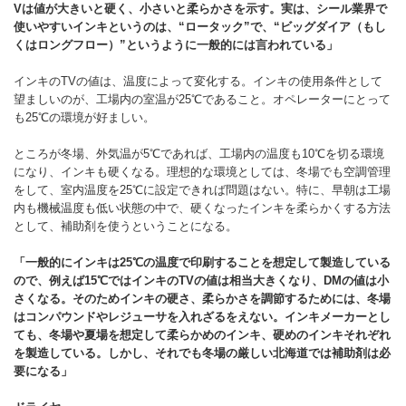
Vは値が大きいと硬く、小さいと柔らかさを示す。実は、シール業界で
使いやすいインキというのは、“ロータック”で、“ビッグダイア（もし
くはロングフロー）”というように一般的には言われている」
インキのTVの値は、温度によって変化する。インキの使用条件として
望ましいのが、工場内の室温が25℃であること。オペレーターにとって
も25℃の環境が好ましい。
ところが冬場、外気温が5℃であれば、工場内の温度も10℃を切る環境
になり、インキも硬くなる。理想的な環境としては、冬場でも空調管理
をして、室内温度を25℃に設定できれば問題はない。特に、早朝は工場
内も機械温度も低い状態の中で、硬くなったインキを柔らかくする方法
として、補助剤を使うということになる。
「一般的にインキは25
℃の温度で印刷することを想定して製造している
ので、例えば15
℃ではインキのTV
の値は相当大きくなり、DM
の値は小
さくなる。そのためインキの硬さ、柔らかさを調節するためには、冬場
はコンパウンドやレジューサを入れざるをえない。インキメーカーとし
ても、冬場や夏場を想定して柔らかめのインキ、硬めのインキそれぞれ
を製造している。しかし、それでも冬場の厳しい北海道では補助剤は必
要になる」