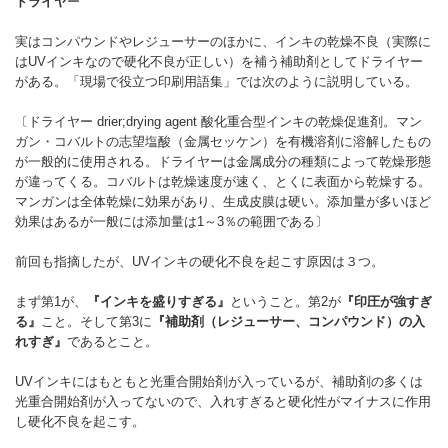
ドライヤ
ー
実はコンパウンドやレジューサーのほかに、インキの乾燥不良（実際に
はUVインキなので硬化不良が正しい）を補う補助剤としてドライヤー
がある。「現場で役立つ印刷用語集」では次のように説明している。
〔ドライヤー drier;drying agent 酸化重合型インキの乾燥促進剤。マン
ガン・コバルトの志望塩酸（金属セッケン）を有機溶剤に溶解したもの
が一般的に使用される。ドライヤーは金属成分の種類によって乾燥形態
が違ってくる。コバルトは乾燥速度が速く、とくに表面から乾燥する。
マンガンは全体乾燥に効果があり、生成皮膜は硬い。添加量が多いほど
効果はあるが一般には添加量は1～3％の範囲である〕
前回も指摘したが、UVインキの硬化不良を起こす原因は３つ。
まず第1が、
『インキを盛りすぎる』
ということ。第2が
『印圧が強すぎ
る』
こと。そして第3に
『補助剤（レジューサー、コンパウンド）の入
れすぎ』
であるとこと。
UVインキにはもともと光重合開始剤が入っているが、補助剤の多くは
光重合開始剤が入ってないので、入れすぎると硬化性がマイナスに作用
し硬化不良を起こす。