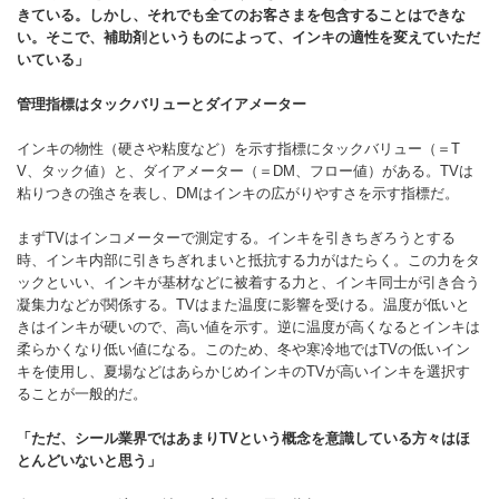
きている。しかし、それでも全てのお客さまを包含することはできな
い。そこで、補助剤というものによって、インキの適性を変えていただ
いている」
管理指標はタックバリューとダイアメーター
インキの物性（硬さや粘度など）を示す指標にタックバリュー（＝T
V、タック値）と、ダイアメーター（＝DM、フロー値）がある。TVは
粘りつきの強さを表し、DMはインキの広がりやすさを示す指標だ。
まずTVはインコメーターで測定する。インキを引きちぎろうとする
時、インキ内部に引きちぎれまいと抵抗する力がはたらく。この力をタ
ックといい、インキが基材などに被着する力と、インキ同士が引き合う
凝集力などが関係する。TVはまた温度に影響を受ける。温度が低いと
きはインキが硬いので、高い値を示す。逆に温度が高くなるとインキは
柔らかくなり低い値になる。このため、冬や寒冷地ではTVの低いイン
キを使用し、夏場などはあらかじめインキのTVが高いインキを選択す
ることが一般的だ。
「ただ、シール業界ではあまりTV
という概念を意識している方々はほ
とんどいないと思う」