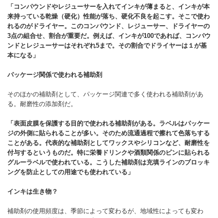
「コンパウンドやレジューサーを入れてインキが薄まると、インキが本
来持っている乾燥（硬化）性能が落ち、硬化不良を起こす。そこで使わ
れるのがドライヤー。このコンパウンド、レジューサー、ドライヤーの
3点の組合せ、割合が重要だ。例えば、インキが100であれば、コンパウ
ンドとレジューサーはそれぞれ5まで。その割合でドライヤーは１が基
本になる」
パッケージ関係で使われる補助剤
そのほかの補助剤として、パッケージ関連で多く使われる補助剤があ
る。耐磨性の添加剤だ。
「表面皮膜を保護する目的で使われる補助剤がある。ラベルはパッケー
ジの外側に貼られることが多い。そのため流通過程で擦れて色落ちする
ことがある。代表的な補助剤としてワックスやシリコンなど、耐磨性を
付与するというものだ。特に栄養ドリンクや酒類関係のビンに貼られる
グルーラベルで使われている。こうした補助剤は充填ラインのブロッキ
ングを防止としての用途でも使われている」
インキは生き物？
補助剤の使用頻度は、季節によって変わるが、地域性によっても変わ