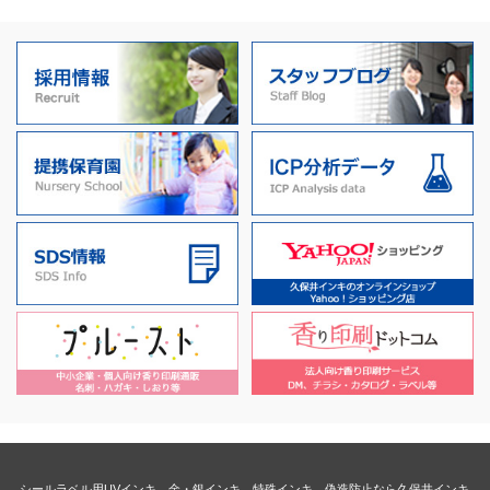
シールラベル用UVインキ、金・銀インキ、特殊インキ、偽造防止なら久保井インキ