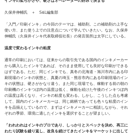
インキの柔らかさや、硬さはオペレーターの好みで決まる
久保井伸輔氏 ＋ S&L編集部
「入門／印刷インキ」の今回のテーマは、補助剤。この補助剤の上手な
使い方、また使う上での注意点について学んでいきたい。なお、久保井
伸輔氏（久保井インキ代表取締役社長）の発言箇所は太字にしている。
温度で変わるインキの粘度
通常の印刷においては、従来からの取引先である国内のインキメーカー
から購入したインキであれば、そのまま使用しても良好な印刷ができる
はずである。ただ、同じインキでも、真冬の北海道・旭川市内にある印
刷現場のインキの状態と、真夏の埼玉・熊谷市内にある印刷現場のイン
キの状態は、硬さがかなり違う。また同じ現場でも、稼動する前の朝の
印刷機のインキつぼ内の温度は低く、稼動を続けた午後のインキつぼ内
の温度は高くなり、インキの粘度も変わる。しかし、こうした点も考慮
して、国内のインキメーカーは、同じ銘柄であっても色々な粘度のイン
キを品揃えしているので、まずはインキメーカーに相談しながら、それ
ぞれの季節、環境に適したインキを選択することが望ましい。
「われわれはインキのプロであり、しっかりとスペックを決め、再三に
わたり試験を繰り返し、改良を続けてきたインキをマーケットに出して