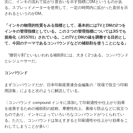
次に、インキの流れて拡がり度合いを示す指標にDMというものがあ
る。スブレッドメーターを使用して、一定の時間内に拡がった直径を示
されるというのがDM。
「インキの物理的性質をみる指標として、基本的にはTV
とDM
の2
つを
インキの管理指標としている。この２つの管理指標についてはJIS
でも
規格化（JIS5701
）されている。このTV
とDM
の値を調整する目的とし
て、今回のテーマであるコンパウンドなどの補助剤を使うことになる」
“腰切り剤”といもいわれる補助剤には、大きく2つある。コンパウンド
とレジューサーだ。
コンパウンド
まずコンパウンドだが、日本印刷産業連合会編集の「現場で役立つ印刷
用語集」によると次のように解説している。
〔コンパウンド compound インキに添加して印刷適性や仕上がり効果
を改善するための補助剤の総称。摩擦性向上、裏移り防止などに役立つ
ものであり、インキによっていろいろなコンパウンドがつくられてい
る。ただし、コンパウンドは加えすぎると印刷適性や仕上がり効果をこ
わしてしまうことが多い〕