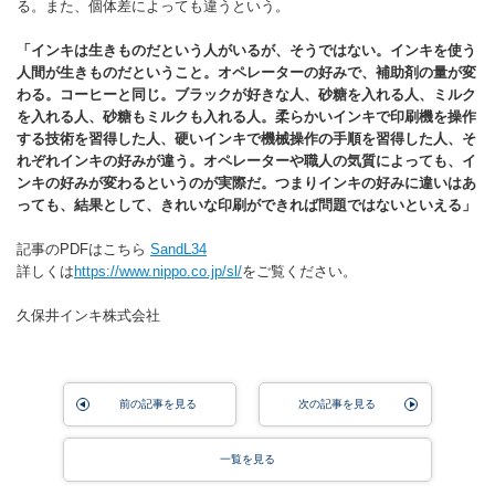
る。また、個体差によっても違うという。
「インキは生きものだという人がいるが、そうではない。インキを使う
人間が生きものだということ。オペレーターの好みで、補助剤の量が変
わる。コーヒーと同じ。ブラックが好きな人、砂糖を入れる人、ミルク
を入れる人、砂糖もミルクも入れる人。柔らかいインキで印刷機を操作
する技術を習得した人、硬いインキで機械操作の手順を習得した人、そ
れぞれインキの好みが違う。オペレーターや職人の気質によっても、イ
ンキの好みが変わるというのが実際だ。つまりインキの好みに違いはあ
っても、結果として、きれいな印刷ができれば問題ではないといえる」
記事のPDFはこちら
SandL34
詳しくは
https://www.nippo.co.jp/sl/
をご覧ください。
久保井インキ株式会社
前の記事を見る
次の記事を見る
一覧を見る