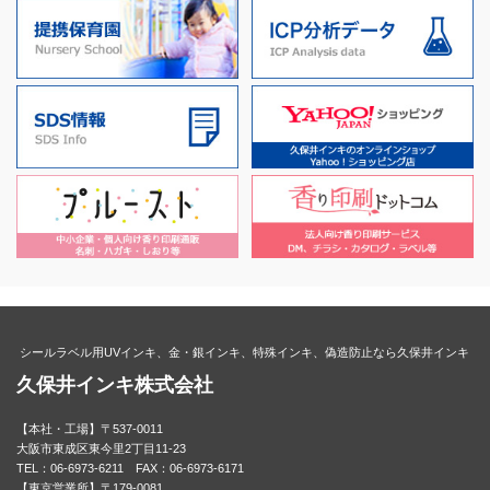
シールラベル用UVインキ、金・銀インキ、特殊インキ、偽造防止なら久保井インキ
久保井インキ株式会社
【本社・工場】〒537-0011
大阪市東成区東今里2丁目11-23
TEL：06-6973-6211 FAX：06-6973-6171
【東京営業所】〒179-0081