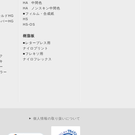
HA 中間色
HA ノンスキン中間色
■フィルム・合成紙
ールドHG
HS
ルバーHG
HS-OS
樹脂板
■レタープレス用
ナイロプリント
■フレキソ用
ク
ナイロフレックス
キ
ー
カラー
個人情報の取り扱いについて