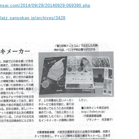
ansai.com/2014/09/29/20140929-069390.php
platz.sansokan.jp/archives/3428