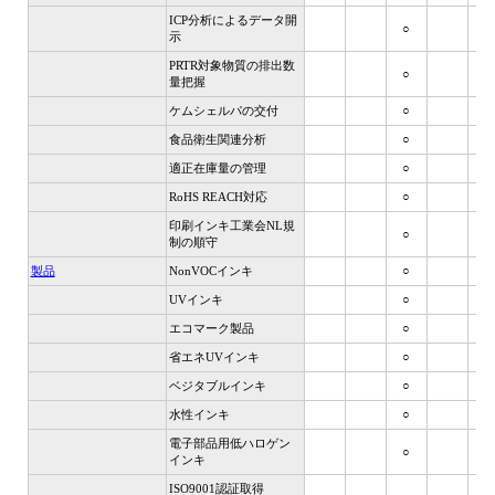
ICP分析によるデータ開
○
示
PRTR対象物質の排出数
○
量把握
ケムシェルパの交付
○
食品衛生関連分析
○
適正在庫量の管理
○
RoHS REACH対応
○
印刷インキ工業会NL規
○
制の順守
製品
NonVOCインキ
○
UVインキ
○
エコマーク製品
○
省エネUVインキ
○
ベジタブルインキ
○
水性インキ
○
電子部品用低ハロゲン
○
インキ
ISO9001認証取得