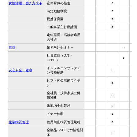
女性活躍・働き方改革
産休育休の推進
○
○
時短勤務制度
○
○
提携保育園
○
○
一般事業主行動計画
○
○
定年延長・高齢者雇用
の推進
教育
業界向けセミナー
○
社員教育（OJT・
○
OFFJT）
インフルエンザワクチ
安心安全・健康
○
ン接種補助
ヒブ・肺炎球菌ワクチ
○
ン
全社員・扶養家族に健
○
康診断
敷地内全面禁煙
○
ドナー休暇
○
化学物質管理
使用禁止物質管理規程
○
全製品へSDSでの情報開
○
示