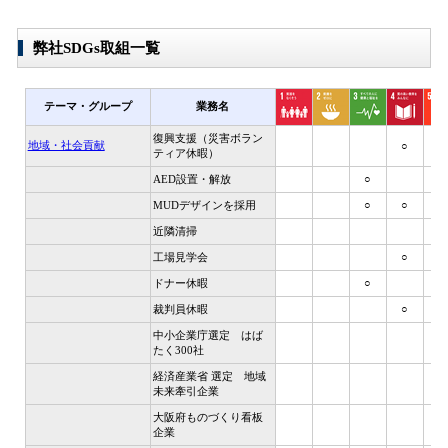
弊社SDGs取組一覧
テーマ・グループ
業務名
復興支援（災害ボラン
地域・社会貢献
○
ティア休暇）
AED設置・解放
○
MUDデザインを採用
○
○
近隣清掃
工場見学会
○
ドナー休暇
○
裁判員休暇
○
中小企業庁選定 はば
たく300社
経済産業省 選定 地域
未来牽引企業
大阪府ものづくり看板
企業