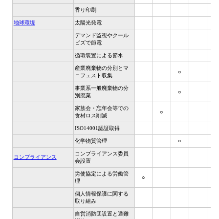
香り印刷
地球環境
太陽光発電
デマンド監視やクール
ビズで節電
循環装置による節水
産業廃棄物の分別とマ
○
ニフェスト収集
事業系一般廃棄物の分
○
別廃棄
家族会・忘年会等での
○
食材ロス削減
ISO14001認証取得
化学物質管理
○
コンプライアンス委員
コンプライアンス
○
会設置
労使協定による労働管
○
○
理
個人情報保護に関する
取り組み
自営消防団設置と避難