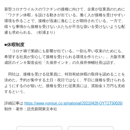
新型コロナウイルスのワクチンの接種に向けて、企業が従業員のために
「ワクチン休暇」を設ける動きが出ている。働く人が接種を受けやすい
環境を作ることで、接種が迅速に進むことが期待されている。一方で、
様々な事情から接種を受けない人たちが不当な扱いを受けないような配
慮も求められる。（杉浦まり）
■休暇制度
「コロナ禍で業績にも影響が出ている。一刻も早い収束のためにも、
希望する社員が安心して接種を受けられる環境を作りたい」。大阪市東
成区のインキ製造会社「久保井インキ」の久保井伸輔社長は話す。
同社は、接種を受ける従業員に、特別有給休暇の取得を認めることを
決めた。予約が集中する土日・祝日ではなく、平日に接種を受けられる
ようにするのが狙いだ。接種を受けた従業員には、奨励金１万円も支給
するという。
詳細記事は
https://www.yomiuri.co.jp/national/20210428-OYT1T50026/
制作・著作：読売新聞東京本社