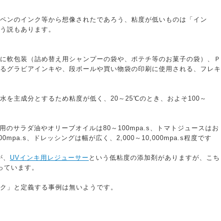
ペンのインク等から想像されたであろう、粘度が低いものは「イン
う説もあります。
に軟包装（詰め替え用シャンプーの袋や、ポテチ等のお菓子の袋）、Ｐ
るグラビアインキや、段ボールや買い物袋の印刷に使用される、フレキ
を主成分とするため粘度が低く、20～25℃のとき、およそ100～
用のサラダ油やオリーブオイルは80～100mpa.s、トマトジュースはお
000mpa.s、ドレッシングは幅が広く、2,000～10,000mpa.s程度です
が、
UVインキ用レジューサー
という低粘度の添加剤がありますが、こち
となっています。
ク」と定義する事例は無いようです。