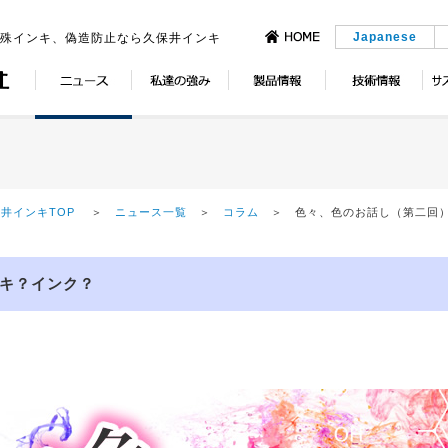
Japanese
特殊インキ、偽造防止なら久保井インキ
井インキTOP
＞
ニュース一覧
＞
コラム
＞ 色々、色のお話し（第二回
キ？インク？