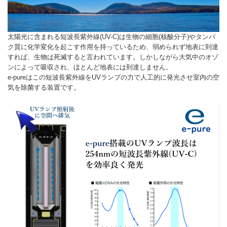
太陽光に含まれる短波長紫外線(UV-C)は生物の細胞(核酸分子)やタンパ
ク質に化学変化を起こす作用を持っているため、弱められず地表に到達
すれば、生物は死滅すると言われています。しかしながら大気中のオゾ
ンによって吸収され、ほとんど地表には到達しません。
e-pureはこの短波長紫外線をUVランプの力で人工的に発光させ室内の空
気を除菌する装置です。