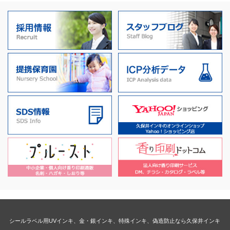
シールラベル用UVインキ、金・銀インキ、特殊インキ、偽造防止なら久保井インキ