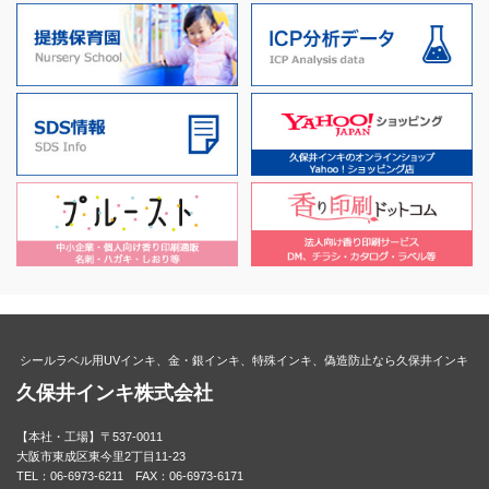
シールラベル用UVインキ、金・銀インキ、特殊インキ、偽造防止なら久保井インキ
久保井インキ株式会社
【本社・工場】〒537-0011
大阪市東成区東今里2丁目11-23
TEL：06-6973-6211 FAX：06-6973-6171