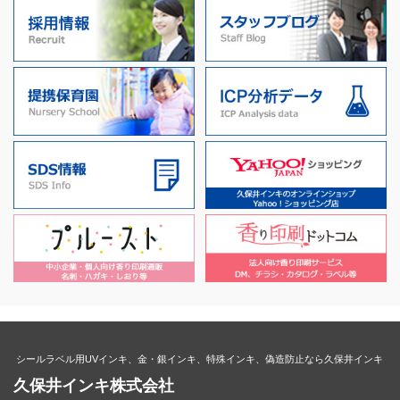
シールラベル用UVインキ、金・銀インキ、特殊インキ、偽造防止なら久保井インキ
久保井インキ株式会社