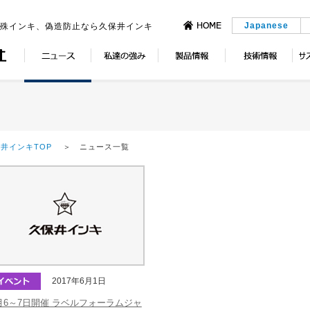
Japanese
特殊インキ、偽造防止なら久保井インキ
井インキTOP
＞ ニュース一覧
2017年6月1日
月6～7日開催 ラベルフォーラムジャ