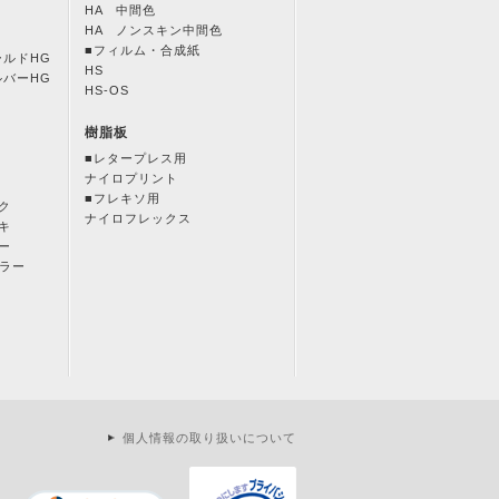
HA 中間色
HA ノンスキン中間色
■フィルム・合成紙
ールドHG
HS
ルバーHG
HS-OS
樹脂板
■レタープレス用
ナイロプリント
■フレキソ用
ク
ナイロフレックス
キ
ー
カラー
個人情報の取り扱いについて