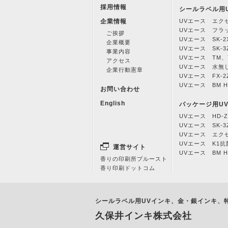
採用情報
シールラベル用
企業情報
UVエース エク
UVエース フラ
ご挨拶
UVエース SK-2
企業概要
UVエース SK-3
事業内容
UVエース TM、T
アクセス
UVエース 水無
企業行動憲章
UVエース FX-2
UVエース BM H
お問い合わせ
English
パッケージ用U
UVエース HD-Z
UVエース SK-3
UVエース エク
UVエース K1
運営サイト
UVエース BM H
香りの印刷所プルースト
香り印刷ドットコム
シールラベル用UVインキ、金・銀インキ、
久保井インキ株式会社