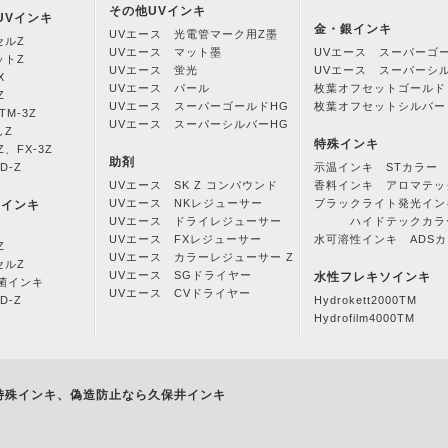
その他UVインキ
UVインキ
金・銀インキ
UVエース 光電管マーク用Z墨
セルZ
UVエース マット墨
UVエース スーパーゴ
ットZ
UVエース 蛍光
UVエース スーパーシ
X
UVエース パール
枚葉オフセットゴールド
Z
UVエース スーパーゴールドHG
枚葉オフセットシルバー
M-3Z
UVエース スーパーシルバーHG
しZ
特殊インキ
Z、FX-3Z
助剤
D-Z
示温インキ STカラー
UVエース SK Z コンパウンド
香料インキ アロマテッ
UVエース NKレジューサー
ブラックライト発光イン
Vインキ
UVエース ドライレジューサー
ハイドテックカラ
UVエース FXレジューサー
水可溶性インキ ADS
Z
UVエース カラーレジューサー Z
セルZ
UVエース SGドライヤー
水性フレキソインキ
抗菌インキ
UVエース CVドライヤー
D-Z
Hydrokett2000TM
Hydrofilm4000TM
特殊インキ、偽造防止なら久保井インキ