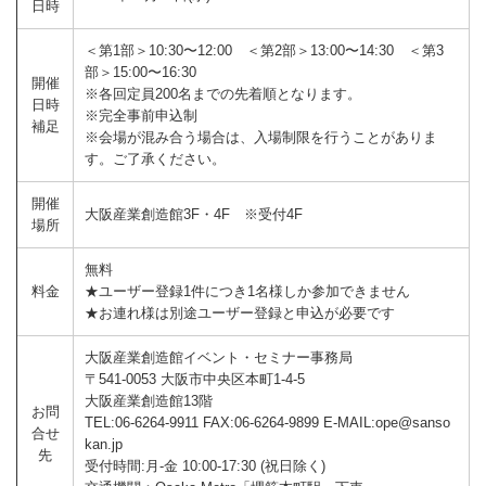
日時
＜第1部＞10:30〜12:00 ＜第2部＞13:00〜14:30 ＜第3
部＞15:00〜16:30
開催
※各回定員200名までの先着順となります。
日時
※完全事前申込制
補足
※会場が混み合う場合は、入場制限を行うことがありま
す。ご了承ください。
開催
大阪産業創造館3F・4F ※受付4F
場所
無料
料金
★ユーザー登録1件につき1名様しか参加できません
★お連れ様は別途ユーザー登録と申込が必要です
大阪産業創造館イベント・セミナー事務局
〒541-0053 大阪市中央区本町1-4-5
大阪産業創造館13階
お問
TEL:06-6264-9911 FAX:06-6264-9899 E-MAIL:ope@sanso
合せ
kan.jp
先
受付時間:月‐金 10:00‐17:30 (祝日除く)