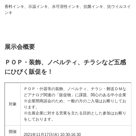
香料インキ、示温インキ、水可溶性インキ、抗菌インキ、抗ウイルスイ
ンキ
展示会概要
ＰＯＰ・装飾、ノベルティ、チラシなど五感
にひびく販促を！
ＰＯＰ・什器等の装飾、ノベルティ、チラシ・郵送ＤＭな
どアナログ関連の「販促物」に課題、関心のある中小企業
※企業間商談会のため、一般の方のご入場はお断りしてお
対象
ります。
※出展企業に対する営業を主たる目的とした参加はお断り
をしております。
開催
2021年11月17日(水) 10:30-16:30