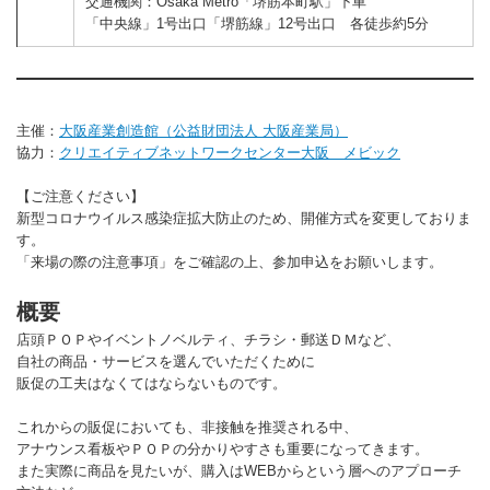
交通機関：Osaka Metro「堺筋本町駅」下車
「中央線」1号出口「堺筋線」12号出口 各徒歩約5分
主催：
大阪産業創造館（公益財団法人 大阪産業局）
協力：
クリエイティブネットワークセンター大阪 メビック
【ご注意ください】
新型コロナウイルス感染症拡大防止のため、開催方式を変更しておりま
す。
「来場の際の注意事項」をご確認の上、参加申込をお願いします。
概要
店頭ＰＯＰやイベントノベルティ、チラシ・郵送ＤＭなど、
自社の商品・サービスを選んでいただくために
販促の工夫はなくてはならないものです。
これからの販促においても、非接触を推奨される中、
アナウンス看板やＰＯＰの分かりやすさも重要になってきます。
また実際に商品を見たいが、購入はWEBからという層へのアプローチ