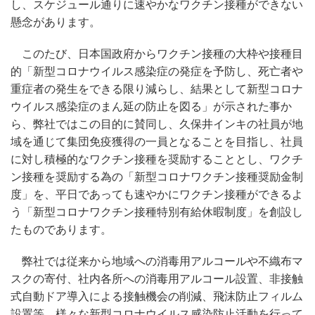
し、スケジュール通りに速やかなワクチン接種ができない
懸念があります。
このたび、日本国政府からワクチン接種の大枠や接種目
的「新型コロナウイルス感染症の発症を予防し、死亡者や
重症者の発生をできる限り減らし、結果として新型コロナ
ウイルス感染症のまん延の防止を図る」が示された事か
ら、弊社ではこの目的に賛同し、久保井インキの社員が地
域を通じて集団免疫獲得の一員となることを目指し、社員
に対し積極的なワクチン接種を奨励することとし、ワクチ
ン接種を奨励する為の「新型コロナワクチン接種奨励金制
度」を、平日であっても速やかにワクチン接種ができるよ
う「新型コロナワクチン接種特別有給休暇制度」を創設し
たものであります。
弊社では従来から地域への消毒用アルコールや不織布マ
スクの寄付、社内各所への消毒用アルコール設置、非接触
式自動ドア導入による接触機会の削減、飛沫防止フィルム
設置等、様々な新型コロナウイルス感染防止活動を行って