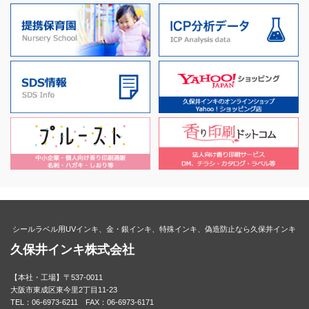
シールラベル用UVインキ、金・銀インキ、特殊インキ、偽造防止なら久保井インキ
久保井インキ株式会社
【本社・工場】〒537-0011
大阪市東成区東今里2丁目11-23
TEL：06-6973-6211 FAX：06-6973-6171