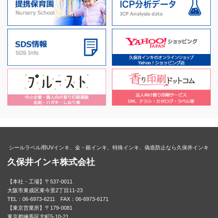
シールラベル用UVインキ、金・銀インキ、特殊インキ、偽造防止なら久保井インキ
久保井インキ株式会社
【本社・工場】〒537-0011
大阪市東成区東今里2丁目11-23
TEL：06-6973-6211 FAX：06-6973-6171
【東京営業所】〒179-0081
東京都練馬区北町5-10-21