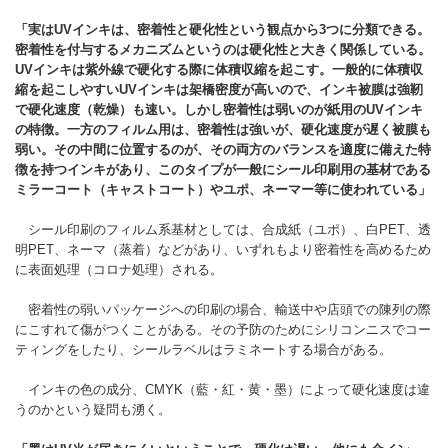
「実はUV
インキは、密着性と硬化性という観点から3
つに分類できる。
密着性を付与するメカニズムというのは硬化性と大きく関係している。
UV
インキは紫外線で硬化する際に体積収縮を起こす。一般的に体積収
縮を起こしやすいUV
インキは架橋密度が高いので、インキ被膜は強靭
で硬化速度（乾燥）も速い。しかし密着性は弱いのが紙用のUV
インキ
の特徴。一方のフィルム用は、密着性は強いが、硬化速度が遅く被膜も
弱い。その中間に位置するのが、その両方のバランスを適度に備えた特
徴を持つインキがあり、このタイプが一般にシール印刷用の基材である
ミラーコート（キャストコート）やユポ、ネーマー等に使われている」
シール印刷のフィルム系基材としては、合成紙（ユポ）、白PET、透
明PET、ネーマ（蒸着）などがあり、いずれもより密着性を高めるため
に表面処理（コロナ処理）される。
密着性の弱いパッケージへの印刷の場合、輸送中や店頭での陳列の際
にこすれて傷がつくことがある。その予防のためにシリコンニスでコー
ティングをしたり、シールラベルはラミネートする場合がある。
インキの色の成分、CMYK（藍・紅・黄・墨）によって硬化速度は違
うのかという疑問も湧く。