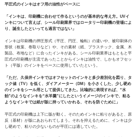
平圧式のインキはオフ用の油性がベースに
「インキは、印刷機に合わせて作るというのが基本的な考え方。UV
イ
ンキについて言えば、シール印刷業界ではロータリー印刷機の登場によ
り、誕生したといっても過言ではない」
インキは印刷機の押圧形式（平圧、円圧、輪転）の違いや、被印刷体の
形状（枚葉、巻取りなど）や、その素材（紙、プラスチック、金属、木
製品、布地など）に合ったインキがある。シール印刷業界はもともと平
圧式の印刷機が主流であったことからインキは油性で、しかもオフセッ
ト（平版）のインキをベースに使用していたという。
「ただ、久保井インキではオフセットのインキと多少差別化を図り、タ
ック値（TV
）を低く、ダイアメーター（DM
）を小さくした、少し硬め
のインキをシール用として提供してきた。比喩的に表現すれば、“水
飴”のようなインキを“水羊羹”にしたというイメージのインキで、粘る
ようなインキでは紙が版に持っていかれる、それを防ぐために」
平圧式の印刷機は上下に版が動く。そのためインキに粘りがあると、原
反（基材）が版にあおられてしまう。それを抑えるために、インキは少
し硬めで、粘りの少ないものが平圧には適していた。