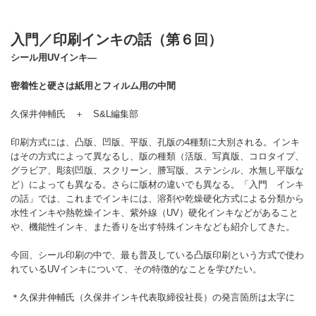
入門／印刷インキの話（第６回）
シール用UV
インキ―
密着性と硬さは紙用とフィルム用の中間
久保井伸輔氏 ＋ S&L編集部
印刷方式には、凸版、凹版、平版、孔版の4種類に大別される。インキ
はその方式によって異なるし、版の種類（活版、写真版、コロタイプ、
グラビア、彫刻凹版、スクリーン、謄写版、ステンシル、水無し平版な
ど）によっても異なる。さらに版材の違いでも異なる。「入門 インキ
の話」では、これまでインキには、溶剤や乾燥硬化方式による分類から
水性インキや熱乾燥インキ、紫外線（UV）硬化インキなどがあること
や、機能性インキ、また香りを出す特殊インキなども紹介してきた。
今回、シール印刷の中で、最も普及している凸版印刷という方式で使わ
れているUVインキについて、その特徴的なことを学びたい。
＊久保井伸輔氏（久保井インキ代表取締役社長）の発言箇所は太字に