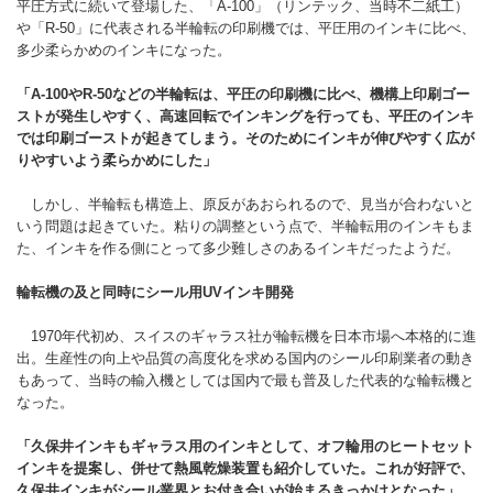
平圧方式に続いて登場した、「A-100」（リンテック、当時不二紙工）
や「R-50」に代表される半輪転の印刷機では、平圧用のインキに比べ、
多少柔らかめのインキになった。
「A-100
やR-50
などの半輪転は、平圧の印刷機に比べ、機構上印刷ゴー
ストが発生しやすく、高速回転でインキングを行っても、平圧のインキ
では印刷ゴーストが起きてしまう。そのためにインキが伸びやすく広が
りやすいよう柔らかめにした」
しかし、半輪転も構造上、原反があおられるので、見当が合わないと
いう問題は起きていた。粘りの調整という点で、半輪転用のインキもま
た、インキを作る側にとって多少難しさのあるインキだったようだ。
輪転機の及と同時にシール用UVインキ開発
1970年代初め、スイスのギャラス社が輪転機を日本市場へ本格的に進
出。生産性の向上や品質の高度化を求める国内のシール印刷業者の動き
もあって、当時の輸入機としては国内で最も普及した代表的な輪転機と
なった。
「久保井インキもギャラス用のインキとして、オフ輪用のヒートセット
インキを提案し、併せて熱風乾燥装置も紹介していた。これが好評で、
久保井インキがシール業界とお付き合いが始まるきっかけとなった」