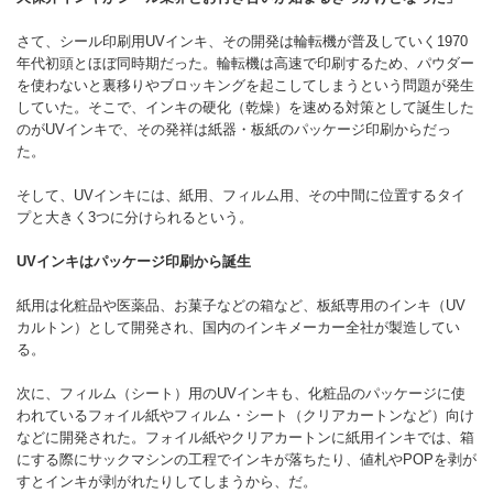
さて、シール印刷用UVインキ、その開発は輪転機が普及していく1970
年代初頭とほぼ同時期だった。輪転機は高速で印刷するため、パウダー
を使わないと裏移りやブロッキングを起こしてしまうという問題が発生
していた。そこで、インキの硬化（乾燥）を速める対策として誕生した
のがUVインキで、その発祥は紙器・板紙のパッケージ印刷からだっ
た。
そして、UVインキには、紙用、フィルム用、その中間に位置するタイ
プと大きく3つに分けられるという。
UV
インキはパッケージ印刷から誕生
紙用は化粧品や医薬品、お菓子などの箱など、板紙専用のインキ（UV
カルトン）として開発され、国内のインキメーカー全社が製造してい
る。
次に、フィルム（シート）用のUVインキも、化粧品のパッケージに使
われているフォイル紙やフィルム・シート（クリアカートンなど）向け
などに開発された。フォイル紙やクリアカートンに紙用インキでは、箱
にする際にサックマシンの工程でインキが落ちたり、値札やPOPを剥が
すとインキが剥がれたりしてしまうから、だ。