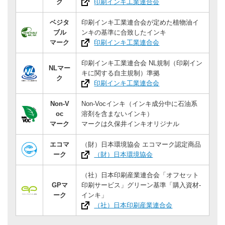
ク
印刷インキ工業連合会
ベジタ
印刷インキ工業連合会が定めた植物油イ
ブル
ンキの基準に合致したインキ
マーク
印刷インキ工業連合会
印刷インキ工業連合会 NL規制（印刷イン
NLマー
キに関する自主規制）準拠
ク
印刷インキ工業連合会
Non-V
Non-Vocインキ（インキ成分中に石油系
oc
溶剤を含まないインキ）
マーク
マークは久保井インキオリジナル
エコマ
（財）日本環境協会 エコマーク認定商品
ーク
（財）日本環境協会
（社）日本印刷産業連合会「オフセット
GPマ
印刷サービス」グリーン基準「購入資材-
ーク
インキ」
（社）日本印刷産業連合会