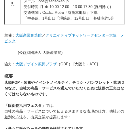
メール ope@sansokan.jp
先
受付時間:月‐金 10:00‐12:00 13:00‐17:30 (祝日除く)
交通機関：Osaka Metro「堺筋本町駅」下車
「中央線」1号出口「堺筋線」12号出口 各徒歩約5分
主催：
大阪産業創造館
／
クリエイティブネットワークセンター大阪 メ
ビック
(公益財団法人 大阪産業局)
協力：
大阪デザイン振興プラザ
（ODP） [大阪市・ATC]
概要
店頭POP
・
装飾やイベントノベルティ、チラシ・パンフレット
・
郵送Ｄ
Ｍなど、
自社の商品・サービスを選んでいただくために販促の工夫はな
くてはならないものです。
「販促物活用フェスタ」
では、
自社の商品・サービスについて伝えるさまざまな表現の仕方、他社との
差別化方法を、出展企業が提案します！
・新たに販促ツールの制作を検討されている方