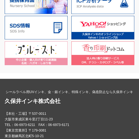
シールラベル用UVインキ、金・銀インキ、特殊インキ、偽造防止なら久保井インキ
久保井インキ株式会社
【本社・工場】〒537-0011
大阪市東成区東今里2丁目11-23
TEL：06-6973-6211 FAX：06-6973-6171
【東京営業所】〒179-0081
東京都練馬区北町5-10-21