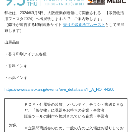
弊社は、2024年9月5日、大阪産業創造館にて開催される、【販促物活
用フェスタ2024】へ出展致しますので、ご案内致します。
（弊社が運営する印刷通販サイト
香りの印刷所プルースト
として出展
致します）
出展品目
・香り印刷アイテム各種
・香料インキ
・示温インキ
https://www.sansokan.jp/events/eve_detail.san?H_A_NO=44200
ＰＯＰ・什器等の装飾、ノベルティ、チラシ・郵送ＤＭな
ど、「販促物」に課題をお持ちの企業・事業者
販促ツールの制作を検討されている企業・事業者
対象
※企業間商談会のため、一般の方のご入場はお断りしてお