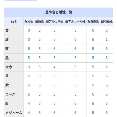
基準色と耐性一覧
品名
耐光性
耐熱性
耐アルカリ性
耐アルコール性
耐溶剤性
耐石鹸性
黄
3
5
5
5
5
5
紅
3
5
5
3
5
1
藍
5
5
5
5
5
5
墨
5
5
5
5
5
5
金赤
3
5
4
3
5
2
草
5
5
5
5
5
5
紫
5
5
5
5
5
5
ローズ
5
5
5
5
5
5
白
4
5
5
5
5
5
メジューム
4
5
5
5
5
5