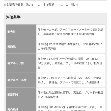
※5段階評価 5（強い） ← 3（普通） → 1（弱い）
評価基準
印刷物をカーボンアークフェードメーターで照射試験
耐光性
し、暴露時間と変退色の程度により5段階評価
印刷物を120℃高温槽に20分放置し、変退色の程度に
耐熱性
より5段階評価
印刷物を1％苛性ソーダ水溶液に常温（20～25℃）で
耐アルカリ性
30分浸漬し、変退色、ブリードの程度により5段階評
価
印刷物を94％エタノールに常温（20～25℃）で30分
耐アルコール性
浸漬し、変退色、ブリードの程度により5段階評価
印刷面に混合溶剤を滴下し、変退色、ブリードの程度
耐溶剤性
により5段階評価
印刷物を60℃の3％化粧石鹸水溶液に30分浸漬し、変
耐石鹸性