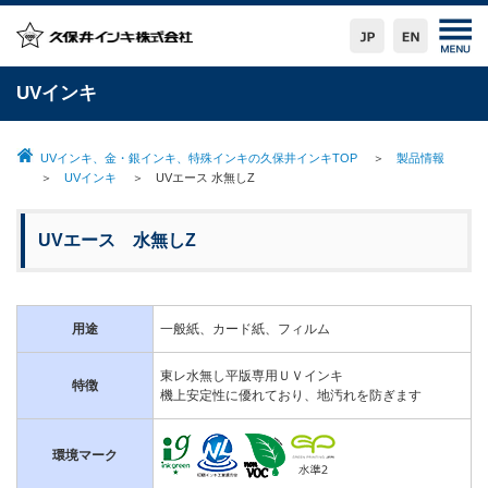
UVインキ
UVインキ、金・銀インキ、特殊インキの久保井インキTOP
＞
製品情報
＞
UVインキ
＞ UVエース 水無しZ
UVエース 水無しZ
用途
一般紙、カード紙、フィルム
東レ水無し平版専用ＵＶインキ
特徴
機上安定性に優れており、地汚れを防ぎます
環境マーク